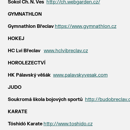
Sokol Ch. N. Ves
http://ch.webgarden.cz/
GYMNATHLON
Gymnathlon Břeclav
https://www.gymnathlon.cz
HOKEJ
HC Lvi Břeclav
www.hclvibreclav.cz
HOROLEZECTVÍ
HK Pálavský věšák
www.palavskyvesak.com
JUDO
Soukromá škola bojových sportů
http://budobreclav.
KARATE
Tóshidó Karate
http://www.toshido.cz