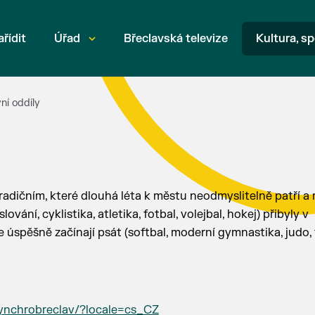
ařídit
Úřad
Břeclavská televize
Kultura, sp
ní oddíly
radičním, které dlouhá léta k městu neodmyslitelně patří a 
ní, cyklistika, atletika, fotbal, volejbal, hokej) přibyly v
e úspěšně začínají psát (softbal, moderní gymnastika, judo, 
ynchrobreclav/?locale=cs_CZ