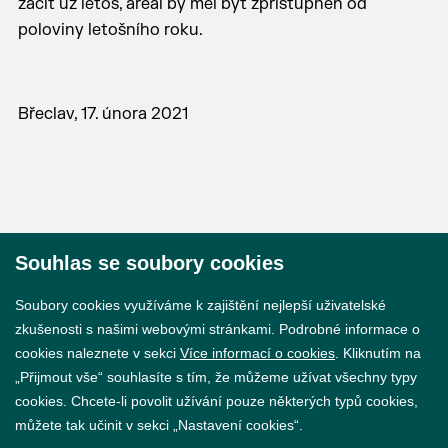
začít už letos, areál by měl být zpřístupněn od
poloviny letošního roku.
Břeclav, 17. února 2021
Souhlas se soubory cookies
© 2026 Město Břeclav
Soubory cookies využíváme k zajištění nejlepší uživatelské
zkušenosti s našimi webovými stránkami. Podrobné informace o
cookies naleznete v sekci
Více informací o cookies
. Kliknutím na
„Přijmout vše“ souhlasíte s tím, že můžeme užívat všechny typy
cookies. Chcete-li povolit užívání pouze některých typů cookies,
Prohlášení o přístupnosti
můžete tak učinit v sekci „Nastavení cookies“.