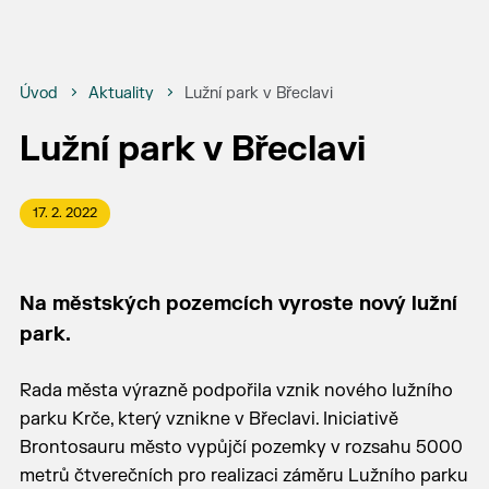
Úvod
Aktuality
Lužní park v Břeclavi
Lužní park v Břeclavi
17. 2. 2022
Na městských pozemcích vyroste nový lužní
park.
Rada města výrazně podpořila vznik nového lužního
parku Krče, který vznikne v Břeclavi. Iniciativě
Brontosauru město vypůjčí pozemky v rozsahu 5000
metrů čtverečních pro realizaci záměru Lužního parku