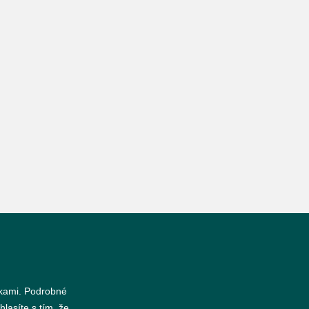
nkami. Podrobné
hlasíte s tím, že