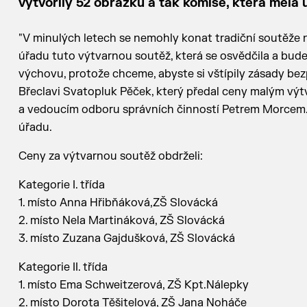
vytvořily 52 obrázků a tak komise, která měla u
"V minulých letech se nemohly konat tradiční soutěže n
úřadu tuto výtvarnou soutěž, která se osvědčila a bu
výchovu, protože chceme, abyste si vštípily zásady bez
Břeclavi Svatopluk Pěček, který předal ceny malým v
a vedoucím odboru správních činností Petrem Morce
úřadu.
Ceny za výtvarnou soutěž obdrželi:
Kategorie I. třída
1. místo Anna Hřibňáková,ZŠ Slovácká
2. místo Nela Martináková, ZŠ Slovácká
3. místo Zuzana Gajdušková, ZŠ Slovácká
Kategorie II. třída
1. místo Ema Schweitzerová, ZŠ Kpt.Nálepky
2. místo Dorota Těšitelová, ZŠ Jana Noháče