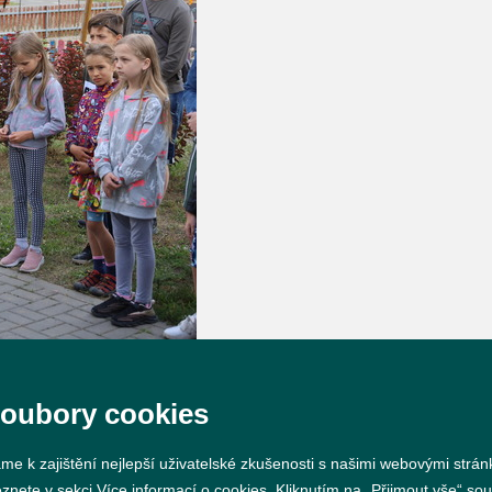
soubory cookies
me k zajištění nejlepší uživatelské zkušenosti s našimi webovými strá
eznete v sekci
Více informací o cookies
. Kliknutím na „Přijmout vše“ sou