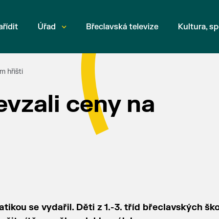
ařídit
Úřad
Břeclavská televize
Kultura, sp
m hřišti
evzali ceny na
kou se vydařil. Děti z 1.-3. tříd břeclavských ško