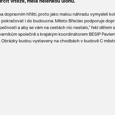
rčit vítěze, měla nelehkou úlohu.
a dopravním hřišti, proto jako malou náhradu vymysleli ko
de pokračovat i do budoucna. Město Břeclav podporuje dopr
pečnosti a aby se vám na cestách nic nestalo," řekl dětem 
ýtvarníkům společně s krajským koordinátorem BESIP Pavle
m. Obrázky budou vystaveny na chodbách v budově C měst