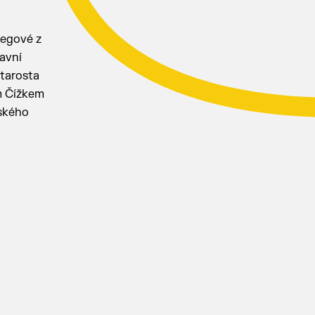
legové z
avní
starosta
m Čížkem
ského