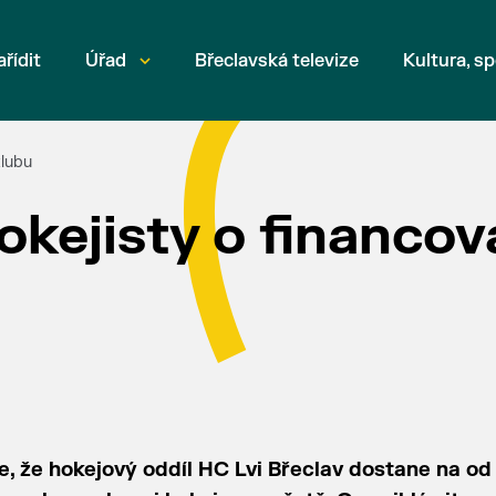
ařídit
Úřad
Břeclavská televize
Kultura, sp
klubu
okejisty o financov
, že hokejový oddíl HC Lvi Břeclav dostane na o