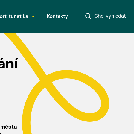
Chci vyhledat
ort, turistika
Kontakty
ání
d města