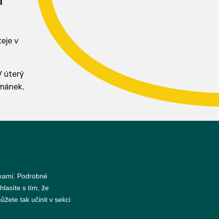
i
keje v
V úterý
emánek.
s
nkami. Podrobné
hlasíte s tím, že
žete tak učinit v sekci