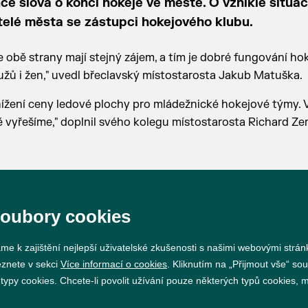
ce slova o konci hokeje ve městě. O vzniklé situac
itelé města se zástupci hokejového klubu.
e obě strany mají stejný zájem, a tím je dobré fungování ho
užů i žen," uvedl břeclavský místostarosta Jakub Matuška.
nížení ceny ledové plochy pro mládežnické hokejové týmy. 
ě vyřešíme," doplnil svého kolegu místostarosta Richard Z
soubory cookies
Prohlášení o přístupnosti
GDPR
Nastavení cookie
me k zajištění nejlepší uživatelské zkušenosti s našimi webovými strá
eznete v sekci
Více informací o cookies
. Kliknutím na „Přijmout vše“ sou
py cookies. Chcete-li povolit užívání pouze některých typů cookies, mů
Vytvořil
webProgress