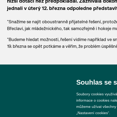
nižší dotaci než předpokládal. Zaznívala dokon
jednali v úterý 12. března odpoledne představ
"Snažíme se najít oboustranně přijatelné řešení, protož
Břeclavi, jak mládežnického, tak samozřejmě i hokeje m
"Budeme hledat možnosti, řešení vidíme například ve s
19. března se opět potkáme a věřím, že problém úspěšn
Souhlas se 
© 2026 Město Břeclav
Soubory cookies využívá
informace o cookies nal
můžeme užívat všechny ty
„Nastavení cookies“.