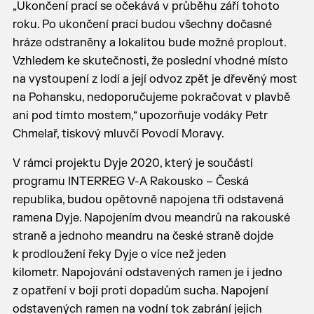
„Ukončení prací se očekává v průběhu září tohoto
roku. Po ukončení prací budou všechny dočasné
hráze odstraněny a lokalitou bude možné proplout.
Vzhledem ke skutečnosti, že poslední vhodné místo
na vystoupení z lodí a její odvoz zpět je dřevěný most
na Pohansku, nedoporučujeme pokračovat v plavbě
ani pod tímto mostem,“ upozorňuje vodáky Petr
Chmelař, tiskový mluvčí Povodí Moravy.
V rámci projektu Dyje 2020, který je součástí
programu INTERREG V-A Rakousko – Česká
republika, budou opětovně napojena tři odstavená
ramena Dyje. Napojením dvou meandrů na rakouské
straně a jednoho meandru na české straně dojde
k prodloužení řeky Dyje o více než jeden
kilometr. Napojování odstavených ramen je i jedno
z opatření v boji proti dopadům sucha. Napojení
odstavených ramen na vodní tok zabrání jejich