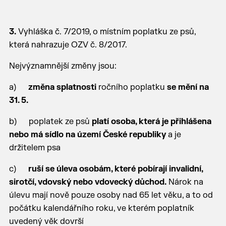
3.
Vyhláška č. 7/2019, o místním poplatku ze psů,
která nahrazuje OZV č. 8/2017.
Nejvýznamnější změny jsou:
a)
změna splatnosti
ročního poplatku
se mění na
31. 5.
b) poplatek ze psů
platí osoba, která je přihlášena
nebo má sídlo na území České republiky
a je
držitelem psa
c)
ruší se úleva osobám, které pobírají invalidní,
sirotčí, vdovský nebo vdovecký důchod.
Nárok na
úlevu mají nově pouze osoby nad 65 let věku, a to od
počátku kalendářního roku, ve kterém poplatník
uvedený věk dovrší