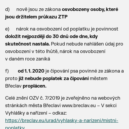
d) nově jsou ze zákona
osvobozeny osoby, které
jsou držitelem průkazu ZTP
e) nárok na osvobození od poplatku je povinnost
doložit nejpozději do 30 dnů ode dne, kdy
skutečnost nastala.
Pokud nebude nahlášen údaj pro
osvobození v této lhůtě, nárok na osvobození
v daném roce zaniká
f)
od 1. 1. 2020
je čipování psa povinné ze zákona a
proto
již nebude poplatek za čipování
městem
Břeclav
proplácen.
Celé znění OZV č. 7/2019 je zveřejněno na webových
stránkách města Břeclavi www.breclav.eu – V sekci
Vyhlášky a nařízení – odkaz:
https://breclav.eu/urad/vyhlasky-a-narizeni/mistni-
poplatky