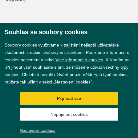
Souhlas se soubory cookies
© 2026 Město Břeclav
Soubory cookies využíváme k zajištění nejlepší uživatelské
zkušenosti s našimi webovými stránkami. Podrobné informace o
cookies naleznete v sekci
Více informací o cookies
. Kliknutím na
„Přijmout vše“ souhlasíte s tím, že můžeme užívat všechny typy
cookies. Chcete-li povolit užívání pouze některých typů cookies,
Prohlášení o přístupnosti
můžete tak učinit v sekci „Nastavení cookies“.
GDPR
Přijmout vše
Nastavení cookies
Nepřijmout cookies
Vytvořil
webProgress
Nastavení cookies