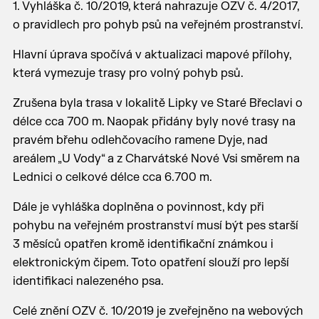
1. Vyhláška č. 10/2019, která nahrazuje OZV č. 4/2017,
o pravidlech pro pohyb psů na veřejném prostranství.
Hlavní úprava spočívá v aktualizaci mapové přílohy,
která vymezuje trasy pro volný pohyb psů.
Zrušena byla trasa v lokalitě Lipky ve Staré Břeclavi o
délce cca 700 m. Naopak přidány byly nové trasy na
pravém břehu odlehčovacího ramene Dyje, nad
areálem „U Vody“ a z Charvátské Nové Vsi směrem na
Lednici o celkové délce cca 6.700 m.
Dále je vyhláška doplněna o povinnost, kdy při
pohybu na veřejném prostranství musí být pes starší
3 měsíců opatřen kromě identifikační známkou i
elektronickým čipem. Toto opatření slouží pro lepší
identifikaci nalezeného psa.
Celé znění OZV č. 10/2019 je zveřejněno na webových