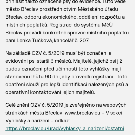
přihlásit takto označené psy do evidence. Tuto vede
město Břeclav prostřednictvím Městského úřadu
Břeclav, odboru ekonomického, oddělení rozpočtu a
místních poplatků. Registraci do systému MěÚ
Břeclav provádí konkrétně správce místního poplatku
paní Lenka Tučková, kancelář č. 207.
Na základě OZV č. 5/2019 musí být označeni a
evidováni psi starší 3 měsíců. Majitelé, jejichž psi již
budou označeni před účinností této vyhlášky, mají
stanovenu lhůtu 90 dní, aby provedli registraci. Toto
opatření slouží pro lepší identifikaci nalezených psů a
operativní kontaktování jejich majitelů.
Celé znění OZV č. 5/2019 je zveřejněno na webových
stránkách města Břeclavi www.breclav.eu – V sekci
Vyhlášky a nařízení – odkaz:
https://breclav.eu/urad/vyhlasky-a-narizeni/ostatni