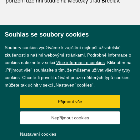
pořízení územní studie na Městský úřad Břeclav.
Souhlas se soubory cookies
© 2026 Město Břeclav
Soubory cookies využíváme k zajištění nejlepší uživatelské
zkušenosti s našimi webovými stránkami. Podrobné informace o
cookies naleznete v sekci
Více informací o cookies
. Kliknutím na
„Přijmout vše“ souhlasíte s tím, že můžeme užívat všechny typy
cookies. Chcete-li povolit užívání pouze některých typů cookies,
Prohlášení o přístupnosti
můžete tak učinit v sekci „Nastavení cookies“.
GDPR
Přijmout vše
Nastavení cookies
Nepřijmout cookies
Vytvořil
webProgress
Nastavení cookies