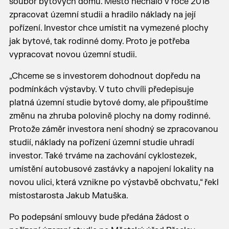
soubor bytových domů. Město nechalo v roce 2018
zpracovat územní studii a hradilo náklady na její
pořízení. Investor chce umístit na vymezené plochy
jak bytové, tak rodinné domy. Proto je potřeba
vypracovat novou územní studii.
„Chceme se s investorem dohodnout dopředu na
podmínkách výstavby. V tuto chvíli předepisuje
platná územní studie bytové domy, ale připouštíme
změnu na zhruba polovině plochy na domy rodinné.
Protože záměr investora není shodný se zpracovanou
studií, náklady na pořízení územní studie uhradí
investor. Také trváme na zachování cyklostezek,
umístění autobusové zastávky a napojení lokality na
novou ulici, která vznikne po výstavbě obchvatu,“ řekl
místostarosta Jakub Matuška.
Po podepsání smlouvy bude předána žádost o