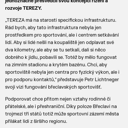
jednoznačně přesvědčil svou koncepcí řízení a
rozvoje TEREZY.
„TEREZA má na starosti specifickou infrastrukturu.
Rád bych, aby tato infrastruktura nebyla jen
prostředkem pro sportování, ale i centrem setkávání
lidí. Aby si lidé nešli na koupaliště jen odplavat své
dva kilometry, ale aby se tu setkali, dali si něco
dobrého k jídlu, pobavili se. Totéž by mělo fungovat
na zimním stadionu a krytém bazénu. Chci, aby
sportoviště nebyla jen centra pro fyzický výkon, ale i
pro podporu kontaktů,“ představuje Petr Lichtneger
svoji vizi fungování břeclavských sportovišť.
Podporovat chce přitom nejen vztahy rodinné či
přátelské, ale i přeshraniční. Díky poloze Břeclavi na
trojmezí tří států totiž může sportovní zázemí města
přilákat lidi z širšího regionu.