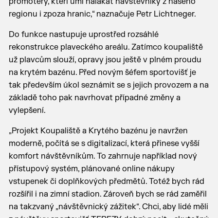
promotéry, kteří umí nalákat návštěvníky z našeho
regionu i zpoza hranic,“ naznačuje Petr Lichtneger.
Do funkce nastupuje uprostřed rozsáhlé
rekonstrukce plaveckého areálu. Zatímco koupaliště
už plavcům slouží, opravy jsou ještě v plném proudu
na krytém bazénu. Před novým šéfem sportovišť je
tak především úkol seznámit se s jejich provozem a na
základě toho pak navrhovat případné změny a
vylepšení.
„Projekt Koupaliště a Krytého bazénu je navržen
moderně, počítá se s digitalizací, která přinese vyšší
komfort návštěvníkům. To zahrnuje například nový
přístupový systém, plánované online nákupy
vstupenek či doplňkových předmětů. Totéž bych rád
rozšířil i na zimní stadion. Zároveň bych se rád zaměřil
na takzvaný „návštěvnický zážitek“. Chci, aby lidé měli