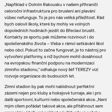
„Například v Dolním Rakousku v našem příhraničí
celoroční infrastruktura pro bruslení ani plavání
vůbec nefunguje. To je pro nás veliká příležitost. Rád
bych oslovil školy, které by mohly ve volných
dopoledních hodinách jezdit do Břeclavi bruslit.
Kontakty ze sportu pak můžeme rozvinout i do
společenského života – třeba v rámci setkávání škol
nebo obcí. Pokud to začne fungovat, je to nástroj pro
vytvoření platformy, s níž bychom mohli dosáhnout
na evropskou finanční podporu na modernizaci
zimního stadionu,“ odhaluje nový šéf TEREZY vizi
rozvoje organizace do budoucích let.
Zimní stadion by pak mohl nabídnout perfektní
zázemí nejen pro kluby a hokejové turnaje, ale i pro
další sportovní, kulturní nebo společenské akce. „Není
mým cílem pořádat takové akce, ale přitáhnout sem