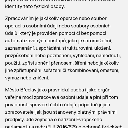
identity této fyzické osoby.
Zpracováním je jakákoliv operace nebo soubor
operací s osobními údaji nebo soubory osobních
údajů, který je prováděn pomocí či bez pomoci
automatizovaných postupů, jako je shromáždění,
zaznamenání, uspořádání, strukturování, uložení,
přizpůsobení nebo pozměnění, vyhledání, nahlédnutí,
použití, zpřístupnění přenosem, šíření nebo jakékoliv
jiné zpřístupnění, seřazení či zkombinování, omezení,
výmaz nebo zničení.
Město Břeclav jako právnická osoba i jako orgán
veřejné moci zpracovává osobní údaje a plní při tom
povinnosti správce těchto údajů, případně jejich
zpracovatele, jak jsou stanoveny platnými právními
předpisy. Jde zejména o nařízení Evropského
parlamentu a rady (EU) 2016/679, o ochraně fyzických