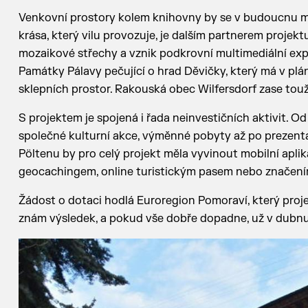
Venkovní prostory kolem knihovny by se v budoucnu mě
krása, který vilu provozuje, je dalším partnerem projek
mozaikové střechy a vznik podkrovní multimediální expo
Památky Pálavy pečující o hrad Děvičky, který má v plá
sklepních prostor. Rakouská obec Wilfersdorf zase touž
S projektem je spojená i řada neinvestičních aktivit. O
společné kulturní akce, výměnné pobyty až po prezent
Pöltenu by pro celý projekt měla vyvinout mobilní aplik
geocachingem, online turistickým pasem nebo značení
Žádost o dotaci hodlá Euroregion Pomoraví, který projek
znám výsledek, a pokud vše dobře dopadne, už v dubnu 