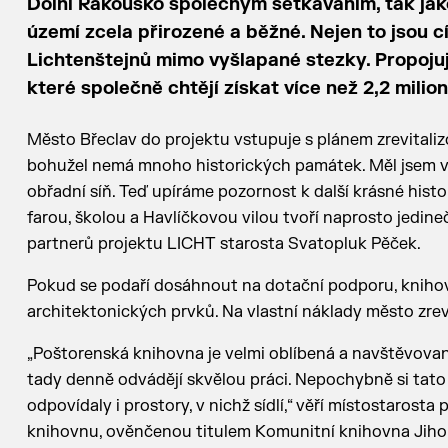
Dolní Rakousko společným setkáváním, tak jak
území zcela přirozené a běžné. Nejen to jsou c
Lichtenštejnů mimo vyšlapané stezky. Propojuj
které společně chtějí získat více než 2,2 mili
Město Břeclav do projektu vstupuje s plánem zrevitali
bohužel nemá mnoho historických památek. Měl jsem ve
obřadní síň. Teď upíráme pozornost k další krásné histo
farou, školou a Havlíčkovou vilou tvoří naprosto jedine
partnerů projektu LICHT starosta Svatopluk Pěček.
Pokud se podaří dosáhnout na dotační podporu, kniho
architektonických prvků. Na vlastní náklady město zrevita
„Poštorenská knihovna je velmi oblíbená a navštěvovan
tady denně odvádějí skvělou práci. Nepochybně si tato 
odpovídaly i prostory, v nichž sídlí,“ věří místostarosta
knihovnu, ověnčenou titulem Komunitní knihovna Jiho