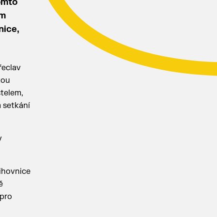
omto
em
nice,
řeclav
kou
stelem,
m setkání
y
ihovnice
ě
 pro