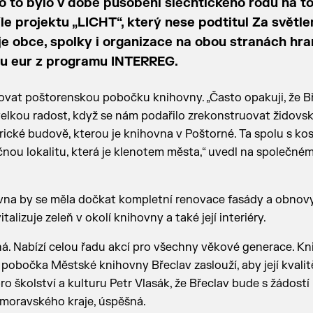
o to bylo v době působení šlechtického rodu na t
íle projektu „LICHT“, který nese podtitul Za světl
e obce, spolky i organizace na obou stranách hra
onu eur z programu INTERREG.
zovat poštorenskou pobočku knihovny. „Často opakuji, že B
lkou radost, když se nám podařilo zrekonstruovat židovs
rické budově, kterou je knihovna v Poštorné. Ta spolu s ko
čnou lokalitu, která je klenotem města,“ uvedl na společné
vna by se měla dočkat kompletní renovace fasády a obnov
lizuje zeleň v okolí knihovny a také její interiéry.
á. Nabízí celou řadu akcí pro všechny věkové generace. Kn
pobočka Městské knihovny Břeclav zaslouží, aby její kvalit
 pro školství a kulturu Petr Vlasák, že Břeclav bude s žádostí
moravského kraje, úspěšná.