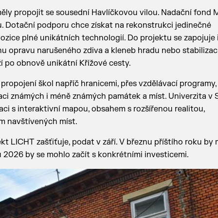
ly propojit se sousední Havlíčkovou vilou. Nadační fond
tu. Dotační podporu chce získat na rekonstrukci jedinečné
zice plné unikátních technologií. Do projektu se zapojuje 
nu opravu narušeného zdiva a kleneb hradu nebo stabilizac
í po obnově unikátní Křížové cesty.
d propojení škol napříč hranicemi, přes vzdělávací programy,
aci známých i méně známých památek a míst. Univerzita v 
aci s interaktivní mapou, obsahem s rozšířenou realitou,
m navštívených míst.
t LICHT zašťiťuje, podat v září. V březnu příštího roku by 
2026 by se mohlo začít s konkrétními investicemi.