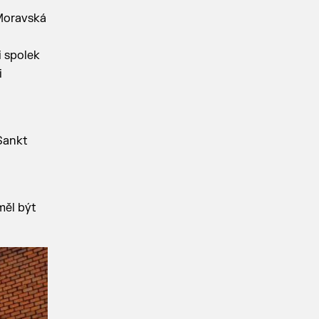
 Moravská
i spolek
i
Sankt
měl být