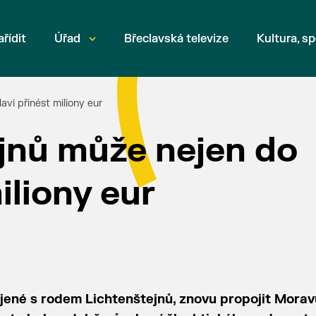
ařídit
Úřad
Břeclavská televize
Kultura, sp
vi přinést miliony eur
jnů může nejen do
iliony eur
ené s rodem Lichtenštejnů, znovu propojit Morav