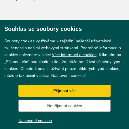
Souhlas se soubory cookies
© 2026 Město Břeclav
Soubory cookies využíváme k zajištění nejlepší uživatelské
zkušenosti s našimi webovými stránkami. Podrobné informace o
cookies naleznete v sekci
Více informací o cookies
. Kliknutím na
„Přijmout vše“ souhlasíte s tím, že můžeme užívat všechny typy
cookies. Chcete-li povolit užívání pouze některých typů cookies,
Prohlášení o přístupnosti
můžete tak učinit v sekci „Nastavení cookies“.
GDPR
Přijmout vše
Nastavení cookies
Nepřijmout cookies
Vytvořil
webProgress
Nastavení cookies