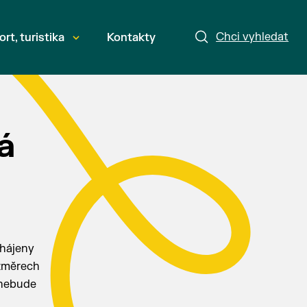
Chci vyhledat
ort, turistika
Kontakty
á
ahájeny
ozměrech
 nebude