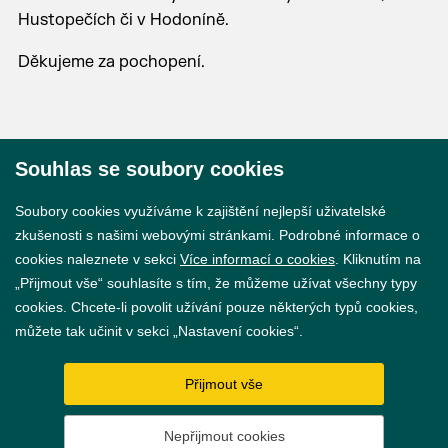
Hustopečích či v Hodoníně.
Děkujeme za pochopení.
Souhlas se soubory cookies
© 2026 Město Břeclav
Soubory cookies využíváme k zajištění nejlepší uživatelské
zkušenosti s našimi webovými stránkami. Podrobné informace o
cookies naleznete v sekci
Více informací o cookies
. Kliknutím na
„Přijmout vše“ souhlasíte s tím, že můžeme užívat všechny typy
cookies. Chcete-li povolit užívání pouze některých typů cookies,
Prohlášení o přístupnosti
můžete tak učinit v sekci „Nastavení cookies“.
GDPR
Přijmout vše
Nastavení cookies
Nepřijmout cookies