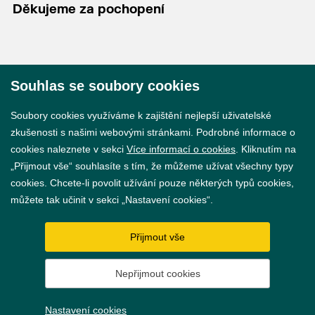
Děkujeme za pochopení
Souhlas se soubory cookies
© 2026 Město Břeclav
Soubory cookies využíváme k zajištění nejlepší uživatelské
zkušenosti s našimi webovými stránkami. Podrobné informace o
cookies naleznete v sekci
Více informací o cookies
. Kliknutím na
„Přijmout vše“ souhlasíte s tím, že můžeme užívat všechny typy
cookies. Chcete-li povolit užívání pouze některých typů cookies,
Prohlášení o přístupnosti
můžete tak učinit v sekci „Nastavení cookies“.
GDPR
Přijmout vše
Nastavení cookies
Nepřijmout cookies
Vytvořil
webProgress
Nastavení cookies