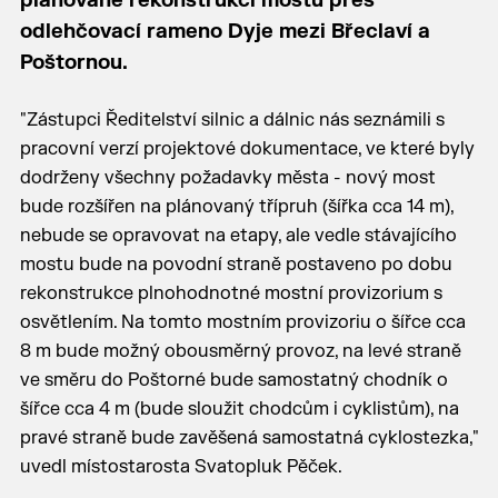
plánované rekonstrukci mostu přes
odlehčovací rameno Dyje mezi Břeclaví a
Poštornou.
"Zástupci Ředitelství silnic a dálnic nás seznámili s
pracovní verzí projektové dokumentace, ve které byly
dodrženy všechny požadavky města - nový most
bude rozšířen na plánovaný třípruh (šířka cca 14 m),
nebude se opravovat na etapy, ale vedle stávajícího
mostu bude na povodní straně postaveno po dobu
rekonstrukce plnohodnotné mostní provizorium s
osvětlením. Na tomto mostním provizoriu o šířce cca
8 m bude možný obousměrný provoz, na levé straně
ve směru do Poštorné bude samostatný chodník o
šířce cca 4 m (bude sloužit chodcům i cyklistům), na
pravé straně bude zavěšená samostatná cyklostezka,"
uvedl místostarosta Svatopluk Pěček.