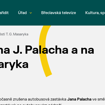
ařídit
Úřad
Břeclavská televize
Kultura, sp
stí T. G. Masaryka
a J. Palacha a na
aryka
dočasně zrušena autobusová zastávka
Jana Palacha
ve smě