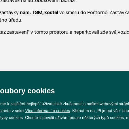
 zastávek na autobusovém nádraží.
 zastávky
nám. TGM, kostel
ve směru do Poštorné. Zastávk
ého úřadu.
z zastavení“ v tomto prostoru a neparkovali zde svá vozid
soubory cookies
Prohlášení o přístupnosti
GDPR
Nastavení cookie
me k zajištění nejlepší uživatelské zkušenosti s našimi webovými strá
eznete v sekci
Více informací o cookies
. Kliknutím na „Přijmout vše“ sou
Vytvořil
webProgress
py cookies. Chcete-li povolit užívání pouze některých typů cookies, mů