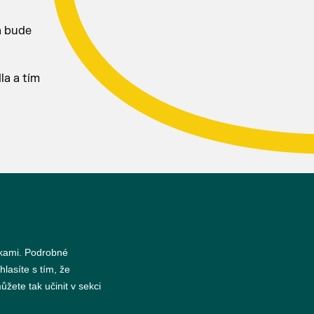
a bude
la a tím
s
nkami. Podrobné
hlasíte s tím, že
žete tak učinit v sekci