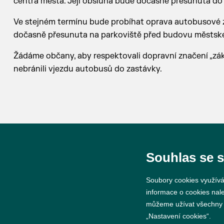
centra města. Její obsluha bude dočasně přesunuta do
Ve stejném termínu bude probíhat oprava autobusové
dočasně přesunuta na parkoviště před budovu městsk
Žádáme občany, aby respektovali dopravní značení „záka
nebránili vjezdu autobusů do zastávky.
Souhlas se 
© 2026 Město Břeclav
Soubory cookies využívá
informace o cookies nal
můžeme užívat všechny ty
„Nastavení cookies“.