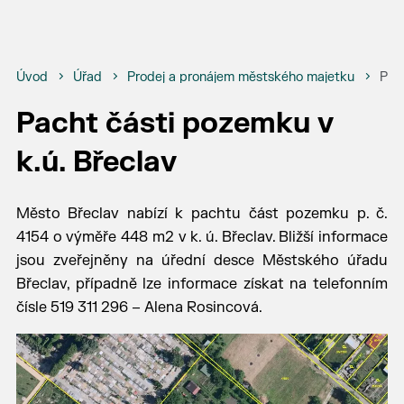
Úvod
Úřad
Prodej a pronájem městského majetku
Pach
Pacht části pozemku v
k.ú. Břeclav
Město Břeclav nabízí k pachtu část pozemku p. č.
4154 o výměře 448 m2 v k. ú. Břeclav. Bližší informace
jsou zveřejněny na úřední desce Městského úřadu
Břeclav, případně lze informace získat na telefonním
čísle 519 311 296 – Alena Rosincová.