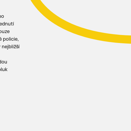
po
vednutí
pouze
 policie,
nejbližší
udou
pluk