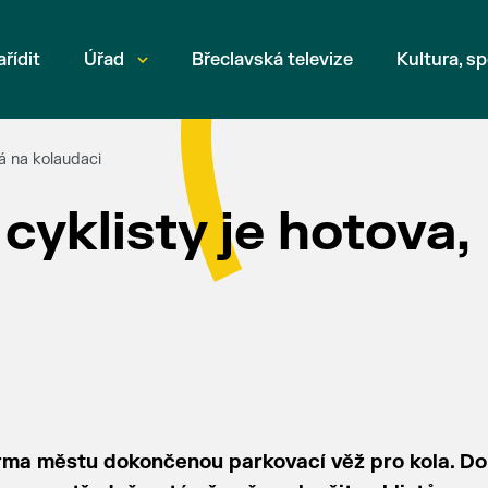
ařídit
Úřad
Břeclavská televize
Kultura, sp
ká na kolaudaci
cyklisty je hotova,
i
rma městu dokončenou parkovací věž pro kola. D