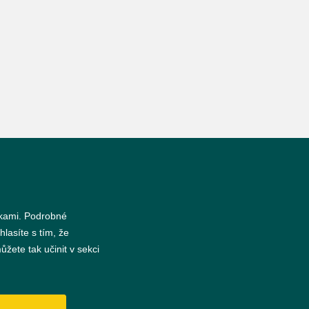
nkami. Podrobné
hlasíte s tím, že
žete tak učinit v sekci
s