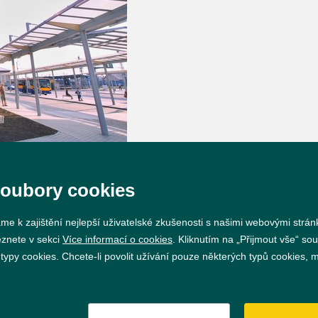
soubory cookies
me k zajištění nejlepší uživatelské zkušenosti s našimi webovými strá
eznete v sekci
Více informací o cookies
. Kliknutím na „Přijmout vše“ sou
py cookies. Chcete-li povolit užívání pouze některých typů cookies, mů
Prohlášení o přístupnosti
GDPR
Nastavení cookie