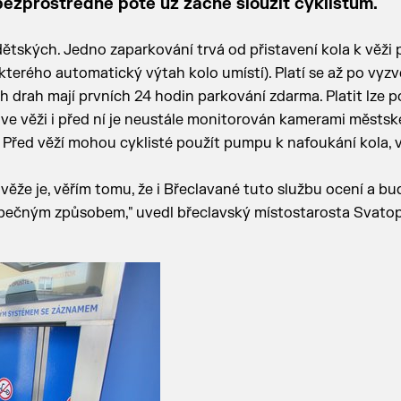
ezprostředně poté už začne sloužit cyklistům.
 dětských. Jedno zaparkování trvá od přistavení kola k věži 
 kterého automatický výtah kolo umístí). Platí se až po vyz
ch drah mají prvních 24 hodin parkování zdarma. Platit lze 
ve věži i před ní je neustále monitorován kamerami městské
 Před věží mohou cyklisté použít pumpu k nafoukání kola, v 
 věže je, věřím tomu, že i Břeclavané tuto službu ocení a b
ezpečným způsobem," uvedl břeclavský místostarosta Svato