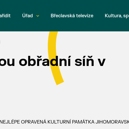
ařídit
Úřad
Břeclavská televize
Kultura, sp
i
u obřadní síň v
outěži NEJLÉPE OPRAVENÁ KULTURNÍ PAMÁTKA JIHOMORAV