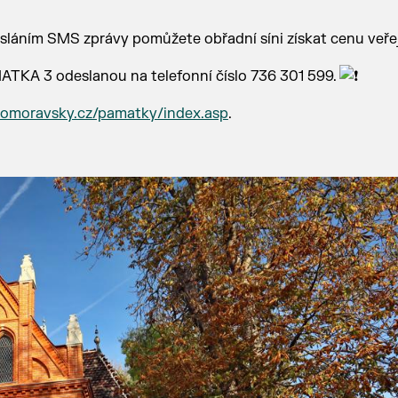
Zasláním SMS zprávy pomůžete obřadní síni získat cenu veřej
TKA 3 odeslanou na telefonní číslo 736 301 599.
ihomoravsky.cz/pamatky/index.asp
.