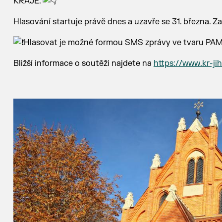
KRAJE.
Hlasování startuje právě dnes a uzavře se 31. března. 
Hlasovat je možné formou SMS zprávy ve tvaru PAMA
Bližší informace o soutěži najdete na
https://www.kr-j