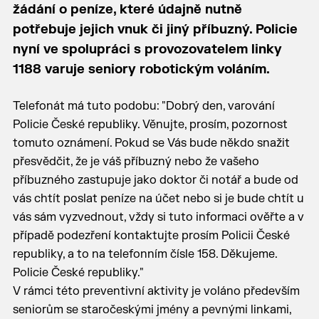
žádání o peníze, které údajně nutně
potřebuje jejich vnuk či jiný příbuzný. Policie
nyní ve spolupráci s provozovatelem linky
1188 varuje seniory robotickým voláním.
Telefonát má tuto podobu: "Dobrý den, varování
Policie České republiky. Věnujte, prosím, pozornost
tomuto oznámení. Pokud se Vás bude někdo snažit
přesvědčit, že je váš příbuzný nebo že vašeho
příbuzného zastupuje jako doktor či notář a bude od
vás chtít poslat peníze na účet nebo si je bude chtít u
vás sám vyzvednout, vždy si tuto informaci ověřte a v
případě podezření kontaktujte prosím Policii České
republiky, a to na telefonním čísle 158. Děkujeme.
Policie České republiky."
V rámci této preventivní aktivity je voláno především
seniorům se staročeskými jmény a pevnými linkami,