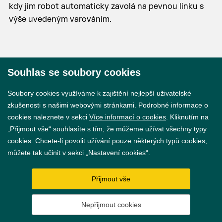
kdy jim robot automaticky zavolá na pevnou linku s
výše uvedeným varováním.
Souhlas se soubory cookies
© 2026 Město Břeclav
Soubory cookies využíváme k zajištění nejlepší uživatelské
zkušenosti s našimi webovými stránkami. Podrobné informace o
cookies naleznete v sekci
Více informací o cookies
. Kliknutím na
„Přijmout vše“ souhlasíte s tím, že můžeme užívat všechny typy
cookies. Chcete-li povolit užívání pouze některých typů cookies,
Prohlášení o přístupnosti
můžete tak učinit v sekci „Nastavení cookies“.
GDPR
Přijmout vše
Nastavení cookies
Nepřijmout cookies
Vytvořil
webProgress