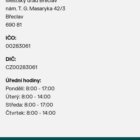
Městský úřad Břeclav
nám. T. G. Masaryka 42/3
Břeclav
690 81
IČO:
00283061
DIČ:
CZ00283061
Úřední hodiny:
Pondělí: 8:00 - 17:00
Úterý: 8:00 - 14:00
Středa: 8:00 - 17:00
Čtvrtek: 8:00 - 14:00