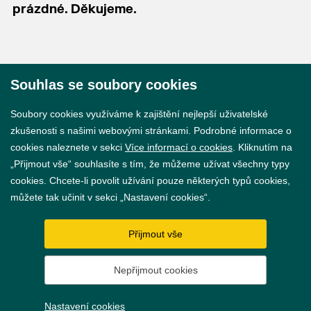
prázdné. Děkujeme.
Souhlas se soubory cookies
© 2026 Město Břeclav
Soubory cookies využíváme k zajištění nejlepší uživatelské
zkušenosti s našimi webovými stránkami. Podrobné informace o
cookies naleznete v sekci
Více informací o cookies
. Kliknutím na
„Přijmout vše“ souhlasíte s tím, že můžeme užívat všechny typy
cookies. Chcete-li povolit užívání pouze některých typů cookies,
Prohlášení o přístupnosti
můžete tak učinit v sekci „Nastavení cookies“.
GDPR
Přijmout vše
Nastavení cookies
Nepřijmout cookies
Vytvořil
webProgress
Nastavení cookies