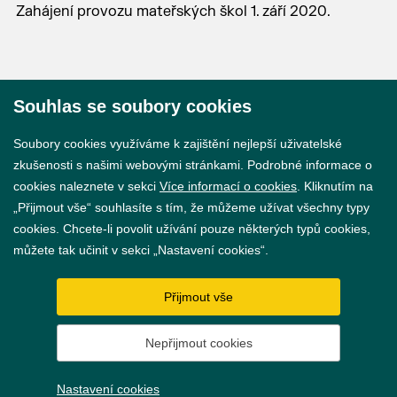
Zahájení provozu mateřských škol 1. září 2020.
Souhlas se soubory cookies
© 2026 Město Břeclav
Soubory cookies využíváme k zajištění nejlepší uživatelské
zkušenosti s našimi webovými stránkami. Podrobné informace o
cookies naleznete v sekci
Více informací o cookies
. Kliknutím na
„Přijmout vše“ souhlasíte s tím, že můžeme užívat všechny typy
cookies. Chcete-li povolit užívání pouze některých typů cookies,
Prohlášení o přístupnosti
můžete tak učinit v sekci „Nastavení cookies“.
GDPR
Přijmout vše
Nastavení cookies
Nepřijmout cookies
Vytvořil
webProgress
Nastavení cookies