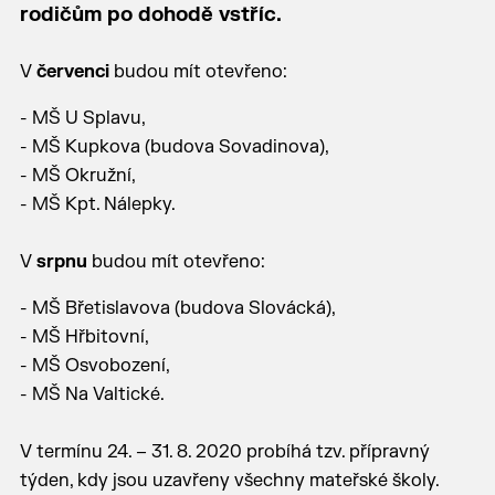
rodičům po dohodě vstříc.
V
červenci
budou mít otevřeno:
- MŠ U Splavu,
- MŠ Kupkova (budova Sovadinova),
- MŠ Okružní,
- MŠ Kpt. Nálepky.
V
srpnu
budou mít otevřeno:
- MŠ Břetislavova (budova Slovácká),
- MŠ Hřbitovní,
- MŠ Osvobození,
- MŠ Na Valtické.
V termínu 24. – 31. 8. 2020 probíhá tzv. přípravný
týden, kdy jsou uzavřeny všechny mateřské školy.