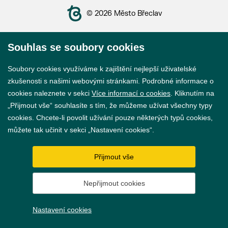
© 2026 Město Břeclav
Souhlas se soubory cookies
Soubory cookies využíváme k zajištění nejlepší uživatelské
Prohlášení o přístupnosti
zkušenosti s našimi webovými stránkami. Podrobné informace o
cookies naleznete v sekci
Více informací o cookies
. Kliknutím na
GDPR
„Přijmout vše“ souhlasíte s tím, že můžeme užívat všechny typy
cookies. Chcete-li povolit užívání pouze některých typů cookies,
Nastavení cookies
můžete tak učinit v sekci „Nastavení cookies“.
Vytvořil
webProgress
Přijmout vše
Nepřijmout cookies
Nastavení cookies