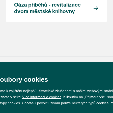
Oáza příběhů - revitalizace
dvora městské knihovny
soubory cookies
Prohlášení o přístupnosti
GDPR
Nastavení cookie
me k zajištění nejlepší uživatelské zkušenosti s našimi webovými strá
Vytvořil
webProgress
eznete v sekci
Více informací o cookies
. Kliknutím na „Přijmout vše“ sou
py cookies. Chcete-li povolit užívání pouze některých typů cookies, mů