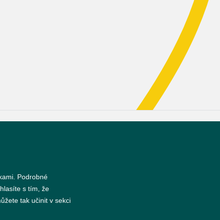
s
nkami. Podrobné
hlasíte s tím, že
žete tak učinit v sekci