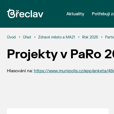
Aktuality
Potřebuji z
Úvod
Úřad
Zdravé město a MA21
Rok 2025
Parti
Projekty v PaRo 
Hlasování na:
https://www.munipolis.cz/app/anketa/4