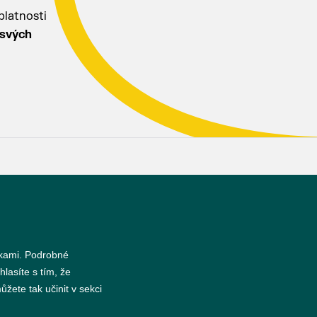
platnosti
 svých
s
nkami. Podrobné
hlasíte s tím, že
žete tak učinit v sekci