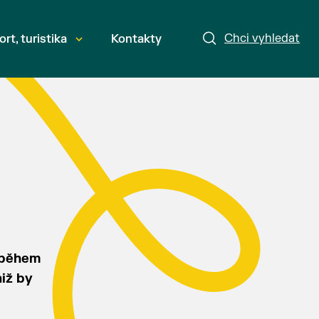
Chci vyhledat
ort, turistika
Kontakty
e během
iž by