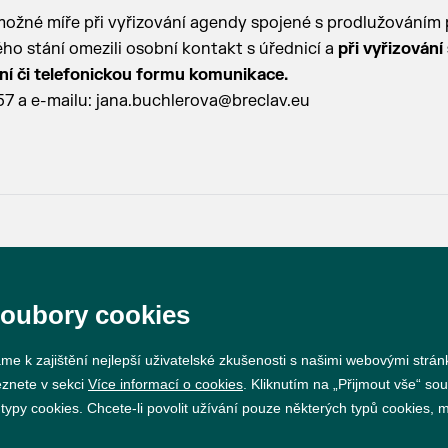
možné míře při vyřizování agendy spojené s prodlužováním 
ho stání omezili osobní kontakt s úřednicí a
při vyřizování
ční či telefonickou formu komunikace.
57 a e-mailu:
jana.buchlerova@breclav.eu
Prohlášení o přístupnosti
GDPR
Nastavení cookie
soubory cookies
Vytvořil
webProgress
me k zajištění nejlepší uživatelské zkušenosti s našimi webovými strá
eznete v sekci
Více informací o cookies
. Kliknutím na „Přijmout vše“ sou
py cookies. Chcete-li povolit užívání pouze některých typů cookies, mů