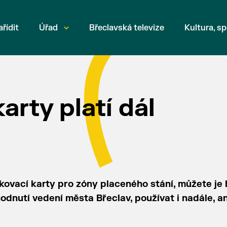
ařídit
Úřad
Břeclavská televize
Kultura, sp
arty platí dál
kovací karty pro zóny placeného stání, můžete j
dnutí vedení města Břeclav, používat i nadále, an