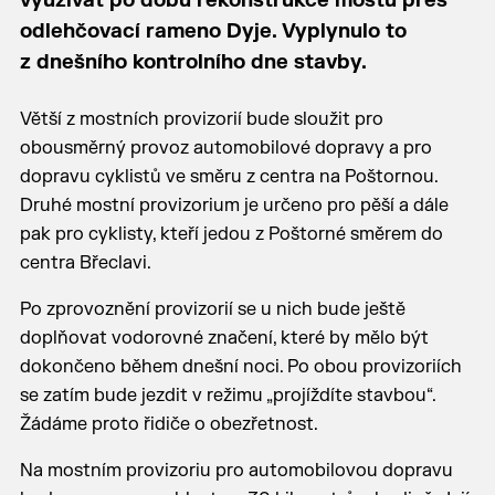
využívat po dobu rekonstrukce mostu přes
odlehčovací rameno Dyje. Vyplynulo to
z dnešního kontrolního dne stavby.
Větší z mostních provizorií bude sloužit pro
obousměrný provoz automobilové dopravy a pro
dopravu cyklistů ve směru z centra na Poštornou.
Druhé mostní provizorium je určeno pro pěší a dále
pak pro cyklisty, kteří jedou z Poštorné směrem do
centra Břeclavi.
Po zprovoznění provizorií se u nich bude ještě
doplňovat vodorovné značení, které by mělo být
dokončeno během dnešní noci. Po obou provizoriích
se zatím bude jezdit v režimu „projíždíte stavbou“.
Žádáme proto řidiče o obezřetnost.
Na mostním provizoriu pro automobilovou dopravu