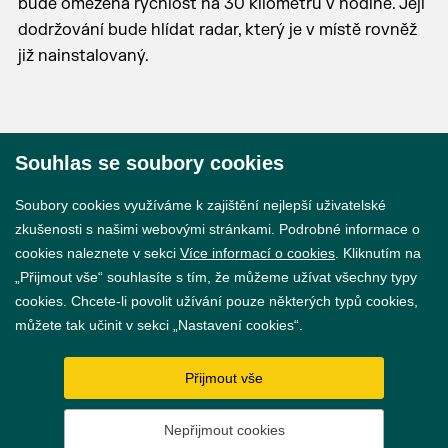
bude omezena rychlost na 30 kilometrů v hodině. Její
dodržování bude hlídat radar, který je v místě rovněž
již nainstalovaný.
Souhlas se soubory cookies
© 2026 Město Břeclav
Soubory cookies využíváme k zajištění nejlepší uživatelské
zkušenosti s našimi webovými stránkami. Podrobné informace o
cookies naleznete v sekci
Více informací o cookies
. Kliknutím na
„Přijmout vše“ souhlasíte s tím, že můžeme užívat všechny typy
cookies. Chcete-li povolit užívání pouze některých typů cookies,
Prohlášení o přístupnosti
můžete tak učinit v sekci „Nastavení cookies“.
GDPR
Přijmout vše
Nastavení cookies
Nepřijmout cookies
Vytvořil
webProgress