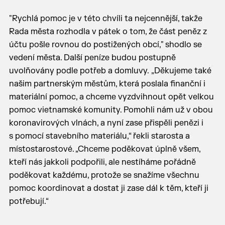
"Rychlá pomoc je v této chvíli ta nejcennější, takže
Rada města rozhodla v pátek o tom, že část peněz z
účtu pošle rovnou do postižených obcí," shodlo se
vedení města. Další peníze budou postupně
uvolňovány podle potřeb a domluvy. „Děkujeme také
našim partnerským městům, která poslala finanční i
materiální pomoc, a chceme vyzdvihnout opět velkou
pomoc vietnamské komunity. Pomohli nám už v obou
koronavirových vlnách, a nyní zase přispěli penězi i
s pomocí stavebního materiálu,“ řekli starosta a
místostarostové. „Chceme poděkovat úplně všem,
kteří nás jakkoli podpořili, ale nestíháme pořádně
poděkovat každému, protože se snažíme všechnu
pomoc koordinovat a dostat ji zase dál k těm, kteří ji
potřebují.“