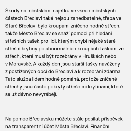
Škody na městském majetku ve všech městských
částech Břeclavi také nejsou zanedbatelné, třeba v
e
Staré Břeclavi bylo kroupami zničeno hodně střech,
takže Město Břeclav se snaží pomoci při hledání
střešních tašek pro lidi, kterým chybí nějaké staré
střešní krytiny po abnormálních kroupách taškami ze
střech, které musí být rozebrány v Hruškách nebo
v Moravské. A každý den jsou starší tašky naváženy
z postižených obcí do Břeclavi a k rozebrání zdarma.
Tato služba lidem hodně pomáhá, protože zničené
střechy jsou často pokryty střešními krytinami, které
se už dávno nevyrábějí.
Na pomoc Břeclavsku můžete stále posílat příspěvek
na transparentní účet Města Břeclavi. Finanční