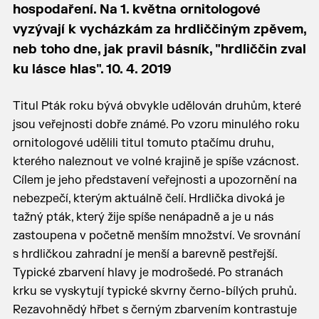
hospodaření. Na 1. května ornitologové
vyzývají k vycházkám za hrdliččiným zpěvem,
neb toho dne, jak pravil básník, "hrdliččin zval
ku lásce hlas". 10. 4. 2019
Titul Pták roku bývá obvykle udělován druhům, které
jsou veřejnosti dobře známé. Po vzoru minulého roku
ornitologové udělili titul tomuto ptačímu druhu,
kterého naleznout ve volné krajině je spíše vzácnost.
Cílem je jeho představení veřejnosti a upozornění na
nebezpečí, kterým aktuálně čelí. Hrdlička divoká je
tažný pták, který žije spíše nenápadně a je u nás
zastoupena v početně menším množství. Ve srovnání
s hrdličkou zahradní je menší a barevně pestřejší.
Typické zbarvení hlavy je modrošedé. Po stranách
krku se vyskytují typické skvrny černo-bílých pruhů.
Rezavohnědý hřbet s černým zbarvením kontrastuje