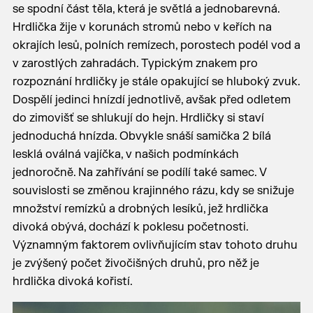
se spodní část těla, která je světlá a jednobarevná.
Hrdlička žije v korunách stromů nebo v keřích na
okrajích lesů, polních remízech, porostech podél vod a
v zarostlých zahradách. Typickým znakem pro
rozpoznání hrdličky je stále opakující se hluboký zvuk.
Dospělí jedinci hnízdí jednotlivě, avšak před odletem
do zimovišť se shlukují do hejn. Hrdličky si staví
jednoduchá hnízda. Obvykle snáší samička 2 bílá
lesklá oválná vajíčka, v našich podmínkách
jednoročně. Na zahřívání se podílí také samec. V
souvislosti se změnou krajinného rázu, kdy se snižuje
množství remízků a drobných lesíků, jež hrdlička
divoká obývá, dochází k poklesu početnosti.
Významným faktorem ovlivňujícím stav tohoto druhu
je zvýšený počet živočišných druhů, pro něž je
hrdlička divoká kořistí.