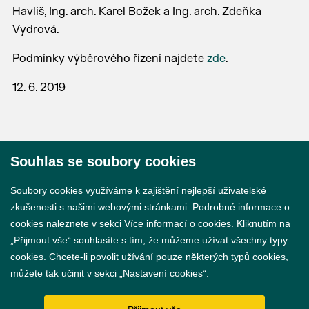
Havliš, Ing. arch. Karel Božek a Ing. arch. Zdeňka
Vydrová.
Podmínky výběrového řízení najdete
zde
.
12. 6. 2019
Souhlas se soubory cookies
© 2026 Město Břeclav
Soubory cookies využíváme k zajištění nejlepší uživatelské
zkušenosti s našimi webovými stránkami. Podrobné informace o
cookies naleznete v sekci
Více informací o cookies
. Kliknutím na
„Přijmout vše“ souhlasíte s tím, že můžeme užívat všechny typy
cookies. Chcete-li povolit užívání pouze některých typů cookies,
Prohlášení o přístupnosti
můžete tak učinit v sekci „Nastavení cookies“.
GDPR