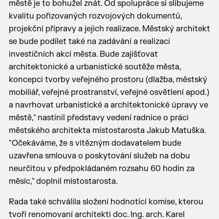
městě je to bohužel znát. Od spolupráce si slibujeme
kvalitu pořizovaných rozvojových dokumentů,
projekční přípravy a jejich realizace. Městský architekt
se bude podílet také na zadávání a realizaci
investičních akcí města. Bude zajišťovat
architektonické a urbanistické soutěže města,
koncepci tvorby veřejného prostoru (dlažba, městský
mobiliář, veřejné prostranství, veřejné osvětlení apod.)
a navrhovat urbanistické a architektonické úpravy ve
městě," nastínil představy vedení radnice o práci
městského architekta místostarosta Jakub Matuška.
"Očekáváme, že s vítězným dodavatelem bude
uzavřena smlouva o poskytování služeb na dobu
neurčitou v předpokládaném rozsahu 60 hodin za
měsíc," doplnil místostarosta.
Rada také schválila složení hodnotící komise, kterou
tvoří renomovaní architekti doc. Ing. arch. Karel