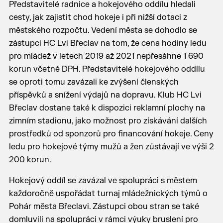
Představitelé radnice a hokejového oddílu hledali
cesty, jak zajistit chod hokeje i při nižší dotaci z
městského rozpočtu. Vedení města se dohodlo se
zástupci HC Lvi Břeclav na tom, že cena hodiny ledu
pro mládež v letech 2019 až 2021 nepřesáhne 1 690
korun včetně DPH. Představitelé hokejového oddílu
se oproti tomu zavázali ke zvýšení členských
příspěvků a snížení výdajů na dopravu. Klub HC Lvi
Břeclav dostane také k dispozici reklamní plochy na
zimním stadionu, jako možnost pro získávání dalších
prostředků od sponzorů pro financování hokeje. Ceny
ledu pro hokejové týmy mužů a žen zůstávají ve výši 2
200 korun.
Hokejový oddíl se zavázal ve spolupráci s městem
každoročně uspořádat turnaj mládežnických týmů o
Pohár města Břeclavi. Zástupci obou stran se také
domluvili na spolupráci v rámci výuky bruslení pro