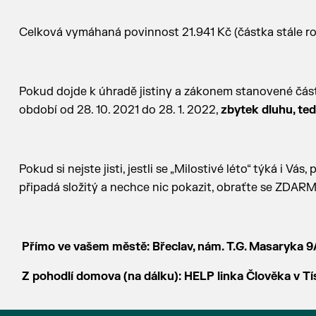
Celková vymáhaná povinnost 21.941 Kč (částka stále ro
Pokud dojde k úhradě jistiny a zákonem stanovené část
období od 28. 10. 2021 do 28. 1. 2022,
zbytek dluhu, te
Pokud si nejste jisti, jestli se „Milostivé léto“ týká i Vá
připadá složitý a nechce nic pokazit, obraťte se ZDAR
Přímo ve vašem městě: Břeclav, nám. T.G. Masaryka 9A 
Z pohodlí domova (na dálku): HELP linka Člověka v Tí