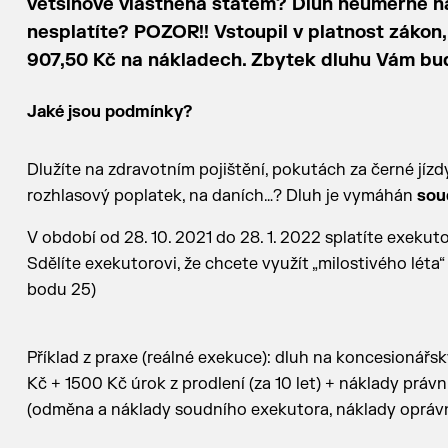
většinově vlastněná státem? Dluh neúměrně naro
nesplatíte? POZOR!! Vstoupil v platnost zákon, 
907,50 Kč na nákladech. Zbytek dluhu Vám bu
Jaké jsou podmínky?
Dlužíte na zdravotním pojištění, pokutách za černé jízdy
rozhlasový poplatek, na daních…? Dluh je vymáhán
sou
V období od 28. 10. 2021 do 28. 1. 2022 splatíte exekut
Sdělíte exekutorovi, že chcete využít „milostivého léta“
bodu 25)
Příklad z praxe (reálné exekuce): dluh na koncesionářskýc
Kč + 1500 Kč úrok z prodlení (za 10 let) + náklady práv
(odměna a náklady soudního exekutora, náklady oprávně