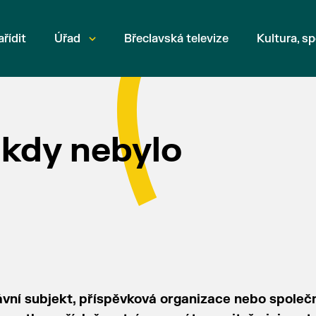
ařídit
Úřad
Břeclavská televize
Kultura, sp
ikdy nebylo
rávní subjekt, příspěvková organizace nebo společ