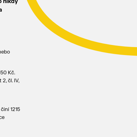
o nikdy
a
 nebo
,50 Kč.
, čl. IV,
činí 1215
ce