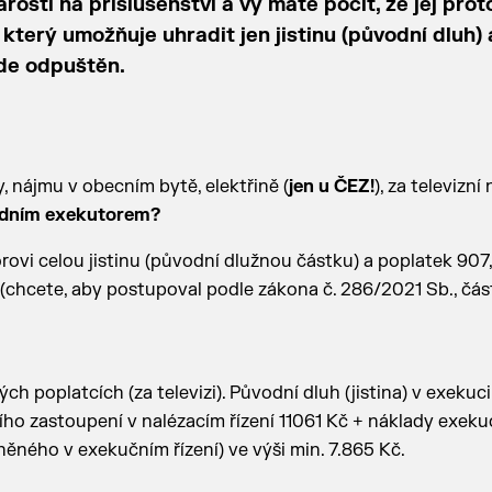
stl na příslušenství a vy máte pocit, že jej prot
který umožňuje uhradit jen jistinu (původní dluh) 
de odpuštěn.
, nájmu v obecním bytě, elektřině (
jen u ČEZ!
), za televizní
dním exekutorem?
orovi celou jistinu (původní dlužnou částku) a poplatek 907
 (chcete, aby postupoval podle zákona č. 286/2021 Sb., část 2
h poplatcích (za televizi). Původní dluh (jistina) v exekuci 
ního zastoupení v nalézacím řízení 11061 Kč + náklady exeku
ného v exekučním řízení) ve výši min. 7.865 Kč.