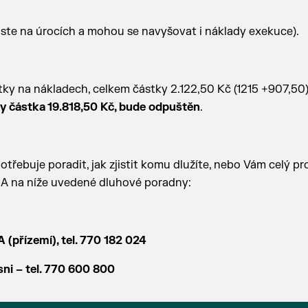
ste na úrocích a mohou se navyšovat i náklady exekuce).
ky na nákladech, celkem částky 2.122,50 Kč (1215 +907,50)
dy částka 19.818,50 Kč, bude odpuštěn
.
s, potřebuje poradit, jak zjistit komu dlužíte, nebo Vám celý p
MA na níže uvedené dluhové poradny:
(přízemí), tel. 770 182 024
sni – tel. 770 600 800