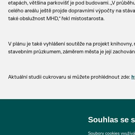
etapách, většina parkovišť je pod budovami. „V průbě
celého areálu ještě projde dopravními výpočty na stáva
také obslužnost MHD,“ řekl místostarosta.
V plánu je také vyhlášení soutěže na projekt knihovny, 
stavebním průzkumem, záměrem města je její zachování.
Aktuální studii cukrovaru si můžete prohlédnout zde:
h
Břeclav, 25. října 2022
Souhlas se 
Soubory cookies využívá