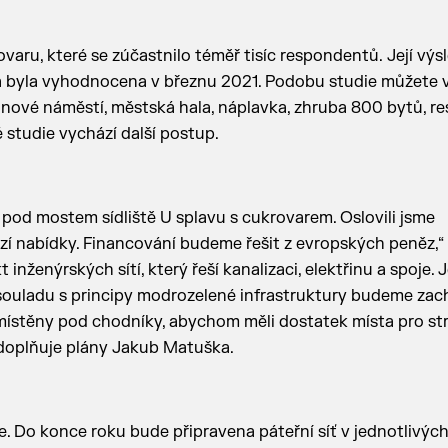
aru, které se zúčastnilo téměř tisíc respondentů. Její výs
rá byla vyhodnocena v březnu 2021. Podobu studie můžete 
, nové náměstí, městská hala, náplavka, zhruba 800 bytů, re
 studie vychází další postup.
t pod mostem sídliště U splavu s cukrovarem. Oslovili jsme
ází nabídky. Financování budeme řešit z evropských peněz,“
nženýrských sítí, který řeší kanalizaci, elektřinu a spoje. 
 souladu s principy modrozelené infrastruktury budeme zac
 umístěny pod chodníky, abychom měli dostatek místa pro st
 doplňuje plány Jakub Matuška.
. Do konce roku bude připravena páteřní síť v jednotlivýc