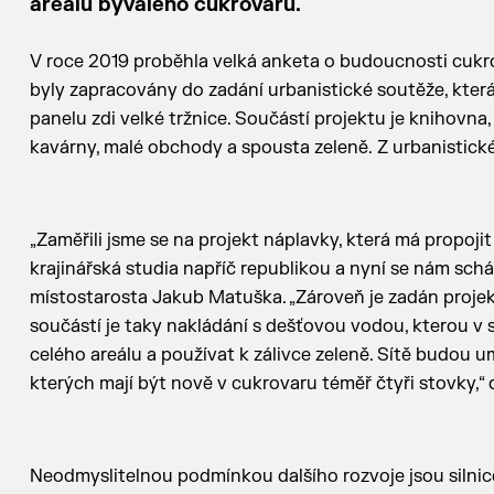
areálu bývalého cukrovaru.
V roce 2019 proběhla velká anketa o budoucnosti cukrov
byly zapracovány do zadání urbanistické soutěže, kte
panelu zdi velké tržnice. Součástí projektu je knihovna
kavárny, malé obchody a spousta zeleně. Z urbanistické
„Zaměřili jsme se na projekt náplavky, která má propoji
krajinářská studia napříč republikou a nyní se nám sch
místostarosta Jakub Matuška. „Zároveň je zadán projekt i
součástí je taky nakládání s dešťovou vodou, kterou v
celého areálu a používat k zálivce zeleně. Sítě budou
kterých mají být nově v cukrovaru téměř čtyři stovky,“
Neodmyslitelnou podmínkou dalšího rozvoje jsou silnice