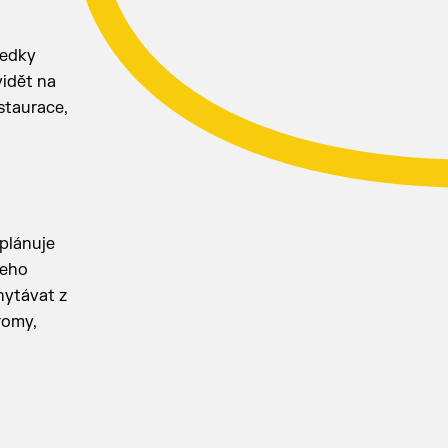
ledky
vidět na
staurace,
 plánuje
Jeho
hytávat z
romy,
h