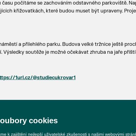
hu času počítáme se zachováním odstavného parkoviště. Na
jících křižovatkách, které budou muset být upraveny. Proje
náměstí a přilehlého parku. Budova velké tržnice ještě proc
 Výsledky soutěže je možné očekávat zhruba na jaře příšt
ttps://1url.cz/@studiecukrovar1
soubory cookies
me k zajištění nejlepší uživatelské zkušenosti s našimi webovými strá