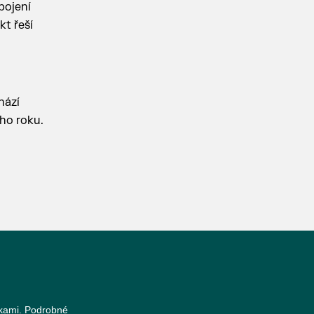
pojení
kt řeší
hází
ího roku.
nkami. Podrobné