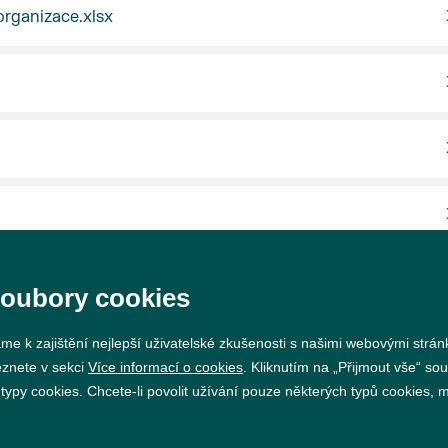
rganizace.xlsx
rganizace.xlsx
soubory cookies
me k zajištění nejlepší uživatelské zkušenosti s našimi webovými strá
eznete v sekci
Více informací o cookies
. Kliknutím na „Přijmout vše“ sou
py cookies. Chcete-li povolit užívání pouze některých typů cookies, mů
Prohlášení o přístupnosti
GDPR
Nastavení cookie