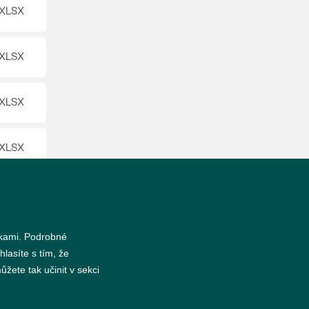
nkami. Podrobné
hlasíte s tím, že
žete tak učinit v sekci
s