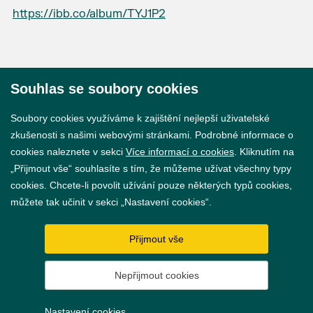
https://ibb.co/album/TYJ1P2
Souhlas se soubory cookies
© 2026 Město Břeclav
Soubory cookies využíváme k zajištění nejlepší uživatelské
zkušenosti s našimi webovými stránkami. Podrobné informace o
cookies naleznete v sekci
Více informací o cookies
. Kliknutím na
„Přijmout vše“ souhlasíte s tím, že můžeme užívat všechny typy
cookies. Chcete-li povolit užívání pouze některých typů cookies,
Prohlášení o přístupnosti
můžete tak učinit v sekci „Nastavení cookies“.
GDPR
Přijmout vše
Nastavení cookies
Nepřijmout cookies
Vytvořil
webProgress
Nastavení cookies