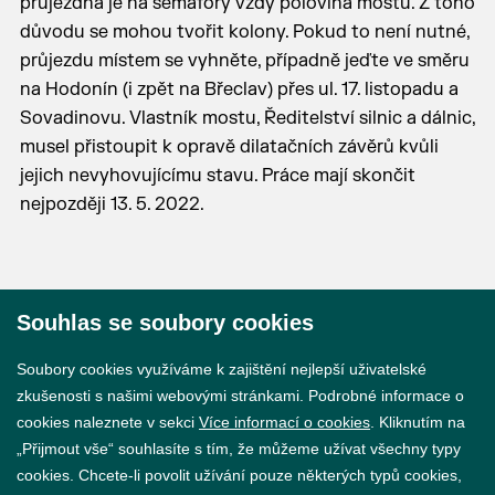
průjezdná je na semafory vždy polovina mostu. Z toho
důvodu se mohou tvořit kolony. Pokud to není nutné,
průjezdu místem se vyhněte, případně jeďte ve směru
na Hodonín (i zpět na Břeclav) přes ul. 17. listopadu a
Sovadinovu. Vlastník mostu, Ředitelství silnic a dálnic,
musel přistoupit k opravě dilatačních závěrů kvůli
jejich nevyhovujícímu stavu. Práce mají skončit
nejpozději 13. 5. 2022.
Souhlas se soubory cookies
© 2026 Město Břeclav
Soubory cookies využíváme k zajištění nejlepší uživatelské
zkušenosti s našimi webovými stránkami. Podrobné informace o
cookies naleznete v sekci
Více informací o cookies
. Kliknutím na
„Přijmout vše“ souhlasíte s tím, že můžeme užívat všechny typy
cookies. Chcete-li povolit užívání pouze některých typů cookies,
Prohlášení o přístupnosti