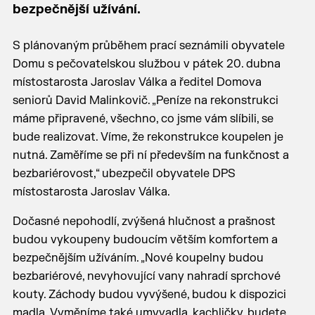
bezpečnější užívání.
S plánovaným průběhem prací seznámili obyvatele
Domu s pečovatelskou službou v pátek 20. dubna
místostarosta Jaroslav Válka a ředitel Domova
seniorů David Malinkovič. „Peníze na rekonstrukci
máme připravené, všechno, co jsme vám slíbili, se
bude realizovat. Víme, že rekonstrukce koupelen je
nutná. Zaměříme se při ní především na funkčnost a
bezbariérovost,“ ubezpečil obyvatele DPS
místostarosta Jaroslav Válka.
Dočasné nepohodlí, zvýšená hlučnost a prašnost
budou vykoupeny budoucím větším komfortem a
bezpečnějším užíváním. „Nové koupelny budou
bezbariérové, nevyhovující vany nahradí sprchové
kouty. Záchody budou vyvýšené, budou k dispozici
madla. Vyměníme také umyvadla, kachličky, budete