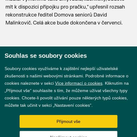
mít k dispozici přípojku pro pračku,“ upřesnil rozsah
rekonstrukce ředitel Domova seniorů David
Malinkovič. Celá akce bude dokončena v červenci.
Souhlas se soubory cookies
© 2026 Město Břeclav
Soubory cookies využíváme k zajištění nejlepší uživatelské
zkušenosti s našimi webovými stránkami. Podrobné informace o
cookies naleznete v sekci
Více informací o cookies
. Kliknutím na
„Přijmout vše“ souhlasíte s tím, že můžeme užívat všechny typy
cookies. Chcete-li povolit užívání pouze některých typů cookies,
Prohlášení o přístupnosti
můžete tak učinit v sekci „Nastavení cookies“.
GDPR
Přijmout vše
Nastavení cookies