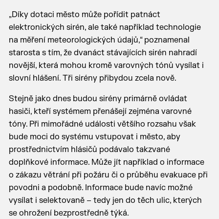
„Díky dotaci město může pořídit patnáct
elektronických sirén, ale také například technologie
na měření meteorologických údajů,“ poznamenal
starosta s tím, že dvanáct stávajících sirén nahradí
novější, která mohou kromě varovných tónů vysílat i
slovní hlášení. Tři sirény přibydou zcela nově.
Stejně jako dnes budou sirény primárně ovládat
hasiči, kteří systémem přenášejí zejména varovné
tóny. Při mimořádné události většího rozsahu však
bude moci do systému vstupovat i město, aby
prostřednictvím hlásičů podávalo takzvané
doplňkové informace. Může jít například o informace
o zákazu větrání při požáru či o průběhu evakuace při
povodni a podobně. Informace bude navíc možné
vysílat i selektovaně – tedy jen do těch ulic, kterých
se ohrožení bezprostředně týká.