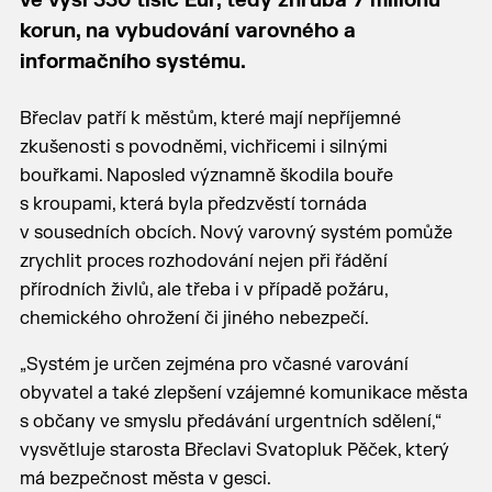
ve výši 330 tisíc Eur, tedy zhruba 7 milionů
korun, na vybudování varovného a
informačního systému.
Břeclav patří k městům, které mají nepříjemné
zkušenosti s povodněmi, vichřicemi i silnými
bouřkami. Naposled významně škodila bouře
s kroupami, která byla předzvěstí tornáda
v sousedních obcích. Nový varovný systém pomůže
zrychlit proces rozhodování nejen při řádění
přírodních živlů, ale třeba i v případě požáru,
chemického ohrožení či jiného nebezpečí.
„Systém je určen zejména pro včasné varování
obyvatel a také zlepšení vzájemné komunikace města
s občany ve smyslu předávání urgentních sdělení,“
vysvětluje starosta Břeclavi Svatopluk Pěček, který
má bezpečnost města v gesci.