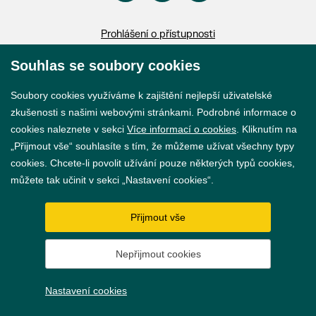
Prohlášení o přístupnosti
GDPR
Souhlas se soubory cookies
Nastavení cookies
Soubory cookies využíváme k zajištění nejlepší uživatelské
zkušenosti s našimi webovými stránkami. Podrobné informace o
Vytvořil
webProgress
cookies naleznete v sekci
Více informací o cookies
. Kliknutím na
„Přijmout vše“ souhlasíte s tím, že můžeme užívat všechny typy
cookies. Chcete-li povolit užívání pouze některých typů cookies,
můžete tak učinit v sekci „Nastavení cookies“.
Přijmout vše
Nepřijmout cookies
Nastavení cookies