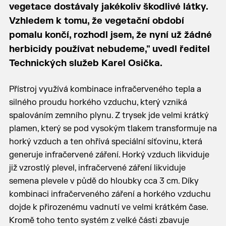
vegetace dostávaly jakékoliv škodlivé látky.
Vzhledem k tomu, že vegetační období
pomalu končí, rozhodl jsem, že nyní už žádné
herbicidy používat nebudeme," uvedl ředitel
Technických služeb Karel Osička.
Přístroj využívá kombinace infračerveného tepla a
silného proudu horkého vzduchu, který vzniká
spalováním zemního plynu. Z trysek jde velmi krátký
plamen, který se pod vysokým tlakem transformuje na
horký vzduch a ten ohřívá speciální síťovinu, která
generuje infračervené záření. Horký vzduch likviduje
již vzrostlý plevel, infračervené záření likviduje
semena plevele v půdě do hloubky cca 3 cm. Díky
kombinaci infračerveného záření a horkého vzduchu
dojde k přirozenému vadnutí ve velmi krátkém čase.
Kromě toho tento systém z velké části zbavuje