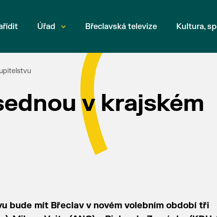
ařídit
Úřad
Břeclavská televize
Kultura, sp
upitelstvu
asednou v krajském
u bude mít Břeclav v novém volebním období tři