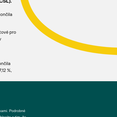
ČSL).
ončila
tové pro
v
ončila
,12 %,
nkami. Podrobné