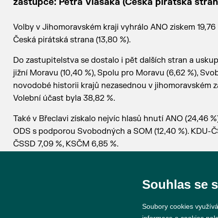
zástupce: Petra Vlasáka (Česká pirátská stra
Volby v Jihomoravském kraji vyhrálo ANO ziskem 19,76 
Česká pirátská strana (13,80 %).
Do zastupitelstva se dostalo i pět dalších stran a us
jižní Moravu (10,40 %), Spolu pro Moravu (6,62 %), Sv
novodobé historii krajů nezasednou v jihomoravském z
Volební účast byla 38,82 %.
Také v Břeclavi získalo nejvíc hlasů hnutí ANO (24,46 %),
ODS s podporou Svobodných a SOM (12,40 %). KDU-ČSL z
ČSSD 7,09 %, KSČM 6,85 %.
V Břeclavi přišlo k volebním urnám 33,95% voličů.
Souhlas se 
Soubory cookies využívá