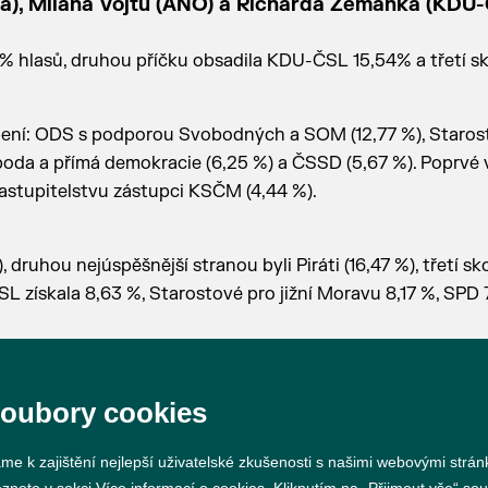
na), Milana Vojtu (ANO) a Richarda Zemánka (KDU-
% hlasů, druhou příčku obsadila KDU-ČSL 15,54% a třetí sk
kupení: ODS s podporou Svobodných a SOM (12,77 %), Staros
oboda a přímá demokracie (6,25 %) a ČSSD (5,67 %). Poprvé 
astupitelstvu zástupci KSČM (4,44 %).
 druhou nejúspěšnější stranou byli Piráti (16,47 %), třetí sk
ískala 8,63 %, Starostové pro jižní Moravu 8,17 %, SPD 7
soubory cookies
me k zajištění nejlepší uživatelské zkušenosti s našimi webovými strá