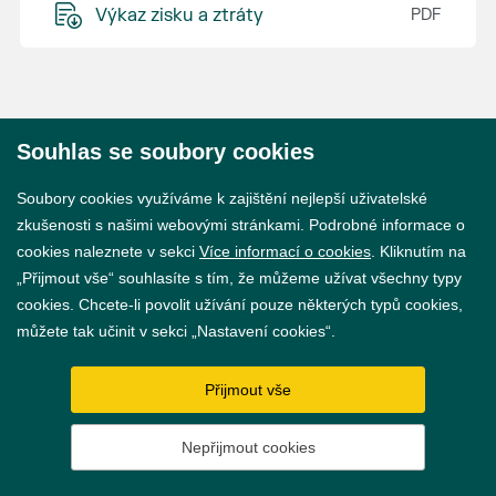
Výkaz zisku a ztráty
Souhlas se soubory cookies
© 2026 Město Břeclav
Soubory cookies využíváme k zajištění nejlepší uživatelské
zkušenosti s našimi webovými stránkami. Podrobné informace o
cookies naleznete v sekci
Více informací o cookies
. Kliknutím na
„Přijmout vše“ souhlasíte s tím, že můžeme užívat všechny typy
cookies. Chcete-li povolit užívání pouze některých typů cookies,
Prohlášení o přístupnosti
můžete tak učinit v sekci „Nastavení cookies“.
GDPR
Přijmout vše
Nastavení cookies
Nepřijmout cookies
Vytvořil
webProgress