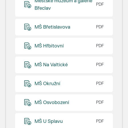
Městské muzeum a galerie
Břeclav
MŠ Břetislavova
MŠ Hřbitovní
MŠ Na Valtické
MŠ Okružní
MŠ Osvobození
MŠ U Splavu