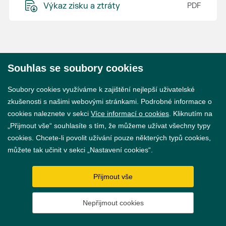
Výkaz zisku a ztráty
Souhlas se soubory cookies
© 2026 Město Břeclav
Soubory cookies využíváme k zajištění nejlepší uživatelské
zkušenosti s našimi webovými stránkami. Podrobné informace o
cookies naleznete v sekci
Více informací o cookies
. Kliknutím na
„Přijmout vše“ souhlasíte s tím, že můžeme užívat všechny typy
cookies. Chcete-li povolit užívání pouze některých typů cookies,
Prohlášení o přístupnosti
můžete tak učinit v sekci „Nastavení cookies“.
GDPR
Přijmout vše
Nastavení cookies
Nepřijmout cookies
Vytvořil
webProgress