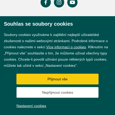
Prohlášení o přístupnosti
Souhlas se soubory cookies
GDPR
Soubory cookies využíváme k zajištění nejlepší uživatelské
Nastavení cookies
zkušenosti s našimi webovými stránkami. Podrobné informace o
cookies naleznete v sekci
Více informací o cookies
. Kliknutím na
Vytvořil
webProgress
„Přijmout vše“ souhlasíte s tím, že můžeme užívat všechny typy
cookies. Chcete-li povolit užívání pouze některých typů cookies,
můžete tak učinit v sekci „Nastavení cookies“.
Přijmout vše
Nepřijmout cookies
Nastavení cookies