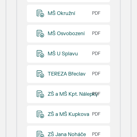
MŠ Okružní
MŠ Osvobození
MŠ U Splavu
TEREZA Břeclav
ZŠ a MŠ Kpt. Nálepky
ZŠ a MŠ Kupkova
ZŠ Jana Noháče