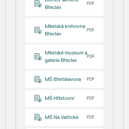
Domov seniorů
Břeclav
Městská knihovna
Břeclav
Městské muzeum a
galerie Břeclav
MŠ Břetislavova
MŠ Hřbitovní
MŠ Na Valtické