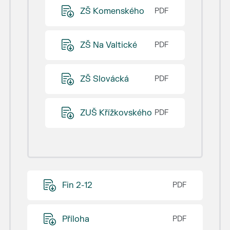
ZŠ Komenského
ZŠ Na Valtické
ZŠ Slovácká
ZUŠ Křížkovského
Fin 2-12
Příloha