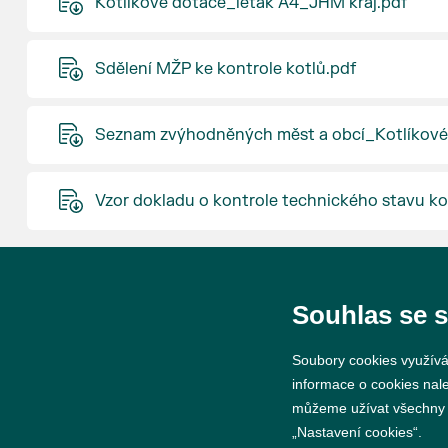
Kotlíkové dotace_leták A4_JHM kraj.pdf
Sdělení MŽP ke kontrole kotlů.pdf
Seznam zvýhodněných měst a obcí_Kotlíkové
Vzor dokladu o kontrole technického stavu ko
Souhlas se 
Soubory cookies využívá
informace o cookies nal
© 2026 Město Břeclav
můžeme užívat všechny ty
„Nastavení cookies“.