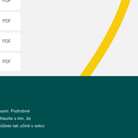
nkami. Podrobné
hlasíte s tím, že
s
žete tak učinit v sekci