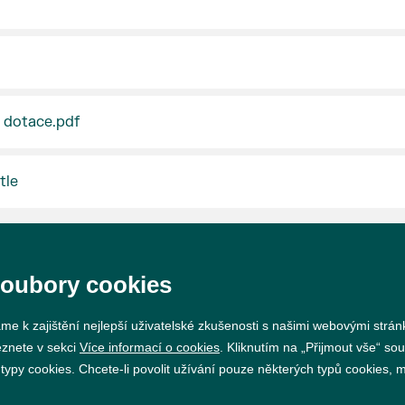
 dotace.pdf
tle
soubory cookies
me k zajištění nejlepší uživatelské zkušenosti s našimi webovými strá
eznete v sekci
Více informací o cookies
. Kliknutím na „Přijmout vše“ sou
Prohlášení o přístupnosti
GDPR
Nastavení cookie
py cookies. Chcete-li povolit užívání pouze některých typů cookies, mů