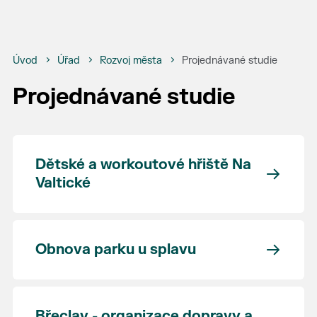
Úvod
Úřad
Rozvoj města
Projednávané studie
Projednávané studie
Dětské a workoutové hřiště Na
Valtické
Obnova parku u splavu
Břeclav - organizace dopravy a