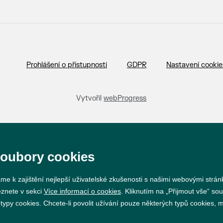
Prohlášení o přístupnosti
GDPR
Nastavení cookie
Vytvořil
webProgress
soubory cookies
me k zajištění nejlepší uživatelské zkušenosti s našimi webovými strá
eznete v sekci
Více informací o cookies
. Kliknutím na „Přijmout vše“ sou
py cookies. Chcete-li povolit užívání pouze některých typů cookies, mů