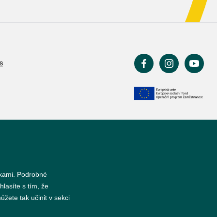
s
nkami. Podrobné
hlasíte s tím, že
žete tak učinit v sekci