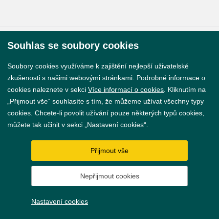
Souhlas se soubory cookies
© 2026 Město Břeclav
Soubory cookies využíváme k zajištění nejlepší uživatelské
zkušenosti s našimi webovými stránkami. Podrobné informace o
cookies naleznete v sekci
Více informací o cookies
. Kliknutím na
„Přijmout vše“ souhlasíte s tím, že můžeme užívat všechny typy
Prohlášení o přístupnosti
cookies. Chcete-li povolit užívání pouze některých typů cookies,
můžete tak učinit v sekci „Nastavení cookies“.
GDPR
Nastavení cookies
Přijmout vše
Vytvořil
webProgress
Nepřijmout cookies
Nastavení cookies