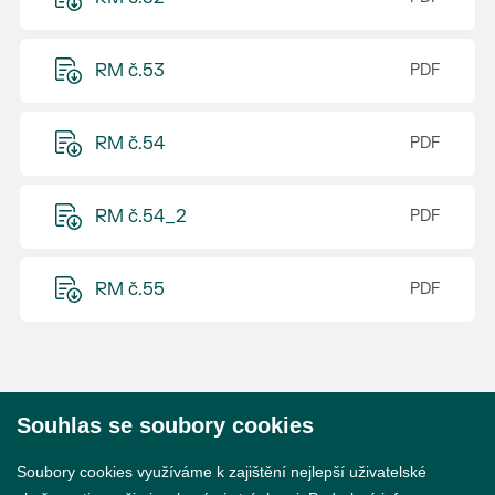
RM č.53
RM č.54
RM č.54_2
RM č.55
Souhlas se soubory cookies
© 2026 Město Břeclav
Soubory cookies využíváme k zajištění nejlepší uživatelské