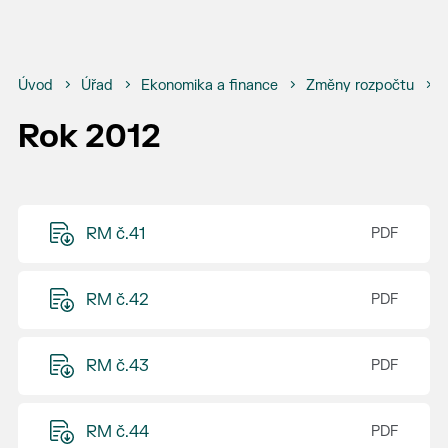
Úvod
Úřad
Ekonomika a finance
Změny rozpočtu
Rok 2012
RM č.41
RM č.42
RM č.43
RM č.44